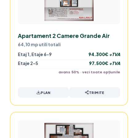
Apartament 2 Camere Grande Air
64,10 mp utili totali
Etaj 1, Etaje 6-9
94.300€
+TVA
Etaje 2-5
97.500€
+TVA
avans 50% · vezi toate opțiunile
PLAN
TRIMITE