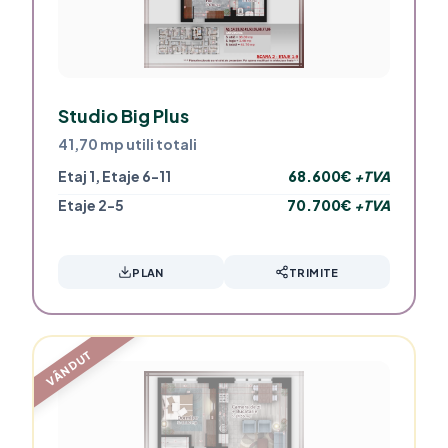
Studio Big Plus
41,70 mp utili totali
Etaj 1, Etaje 6-11
68.600€
+TVA
Etaje 2-5
70.700€
+TVA
PLAN
TRIMITE
VÂNDUT