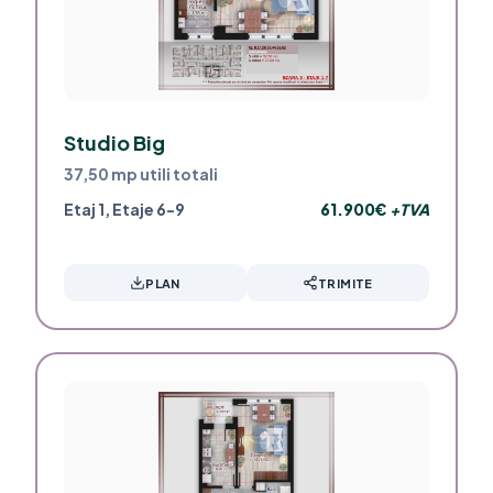
Studio Big
37,50 mp utili totali
Etaj 1, Etaje 6-9
61.900€
+TVA
PLAN
TRIMITE