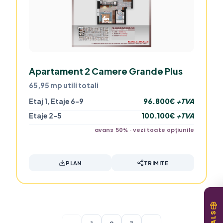
Apartament 2 Camere Grande Plus
65,95 mp utili totali
Etaj 1, Etaje 6-9
96.800€
+TVA
Etaje 2-5
100.100€
+TVA
avans 50% · vezi toate opțiunile
PLAN
TRIMITE