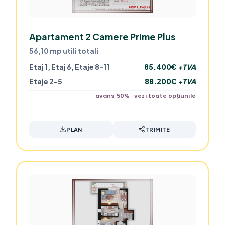
Apartament 2 Camere Prime Plus
56,10 mp utili totali
Etaj 1, Etaj 6, Etaje 8-11
85.400€
+TVA
Etaje 2-5
88.200€
+TVA
avans 50% · vezi toate opțiunile
PLAN
TRIMITE