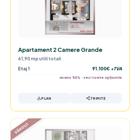
Apartament 2 Camere Grande
61,90 mp utili totali
Etaj 1
91.100€
+TVA
avans 50% · vezi toate opțiunile
PLAN
TRIMITE
VÂNDUT