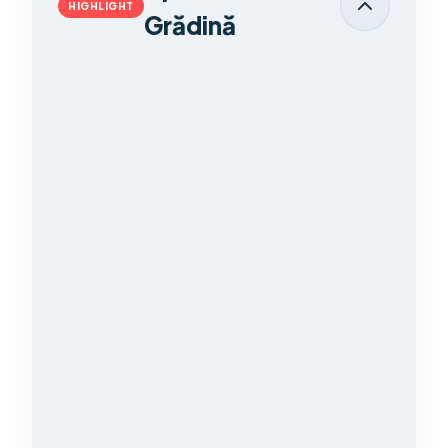
HIGHLIGHT
Grădină
SUPRAFAȚĂ TOTALĂ
214.00 mp
PREȚ SPECIAL
224.700€ +TVA