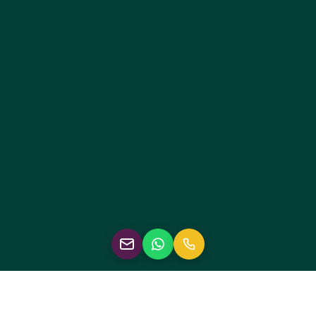
Metrou Nicolae Teclu
TIMP ESTIMAT
8 min
1.5 km distanță
IKEA Pallady
TIMP ESTIMAT
9 min
2.7 km distanță
Leroy Merlin
TIMP ESTIMAT
5 min
1.4 km distanță
Auchan Titan
TIMP ESTIMAT